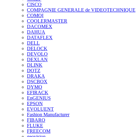
CISCO
COMPAGNIE GENERALE de VIDEOTECHNIQUE
COMQI
COOLERMASTER
DACOMEX
DAHUA
DATAFLEX
DELL
DELOCK
DEVOLO
DEXLAN
DLINK
DOTZ
DRAKA
DSCBOX
DYMO
EFIRACK
EnGENIUS
EPSON
EVOLUENT
Fashion Manufacturer
FIBARO
FLUKE
FREECOM
geovision