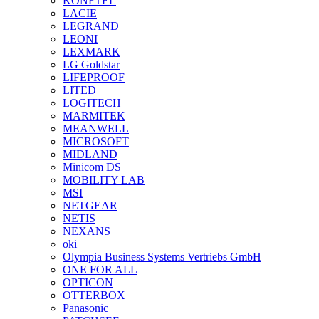
KONFTEL
LACIE
LEGRAND
LEONI
LEXMARK
LG Goldstar
LIFEPROOF
LITED
LOGITECH
MARMITEK
MEANWELL
MICROSOFT
MIDLAND
Minicom DS
MOBILITY LAB
MSI
NETGEAR
NETIS
NEXANS
oki
Olympia Business Systems Vertriebs GmbH
ONE FOR ALL
OPTICON
OTTERBOX
Panasonic