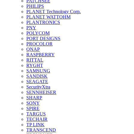
PATCHSEE
PHILIPS
PLANET Technology Corp.
PLANET WATTOHM
PLANTRONICS
PNY
POLYCOM
PORT DESIGNS
PROCOLOR
QNAP
RASPBERRY
RITTAL
RYGHT
SAMSUNG
SANDISK
SEAGATE
SecurityXtra
SENNHEISER
SHARP
SONY
SPIRE
TARGUS
TECHAIR
TP LINK
TRANSCEND