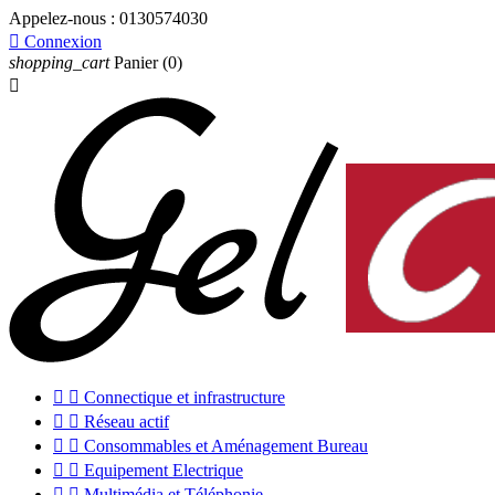
Appelez-nous :
0130574030

Connexion
shopping_cart
Panier
(0)



Connectique et infrastructure


Réseau actif


Consommables et Aménagement Bureau


Equipement Electrique


Multimédia et Téléphonie