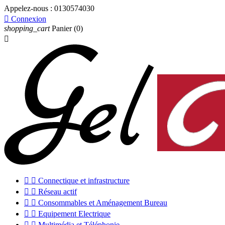
Appelez-nous :
0130574030

Connexion
shopping_cart
Panier
(0)



Connectique et infrastructure


Réseau actif


Consommables et Aménagement Bureau


Equipement Electrique


Multimédia et Téléphonie