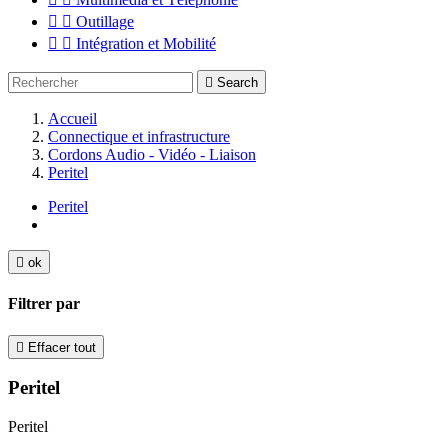


Outillage


Intégration et Mobilité

Search
Accueil
Connectique et infrastructure
Cordons Audio - Vidéo - Liaison
Peritel
Peritel

ok
Filtrer par

Effacer tout
Peritel
Peritel