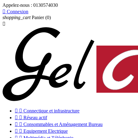
Appelez-nous :
0130574030

Connexion
shopping_cart
Panier
(0)



Connectique et infrastructure


Réseau actif


Consommables et Aménagement Bureau


Equipement Electrique


Multimédia et Téléphonie