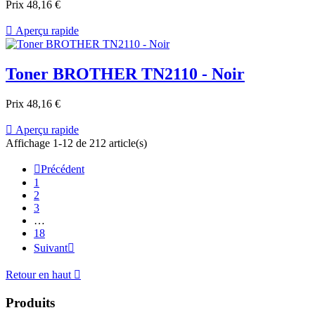
Prix
48,16 €

Aperçu rapide
Toner BROTHER TN2110 - Noir
Prix
48,16 €

Aperçu rapide
Affichage 1-12 de 212 article(s)

Précédent
1
2
3
…
18
Suivant

Retour en haut

Produits