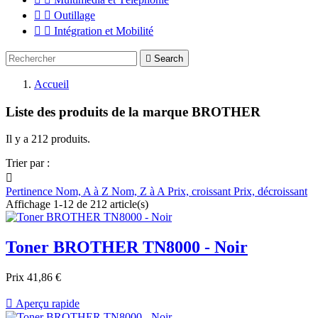


Outillage


Intégration et Mobilité

Search
Accueil
Liste des produits de la marque BROTHER
Il y a 212 produits.
Trier par :

Pertinence
Nom, A à Z
Nom, Z à A
Prix, croissant
Prix, décroissant
Affichage 1-12 de 212 article(s)
Toner BROTHER TN8000 - Noir
Prix
41,86 €

Aperçu rapide