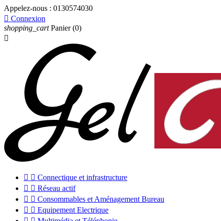
Appelez-nous :
0130574030

Connexion
shopping_cart
Panier
(0)



Connectique et infrastructure


Réseau actif


Consommables et Aménagement Bureau


Equipement Electrique


Multimédia et Téléphonie