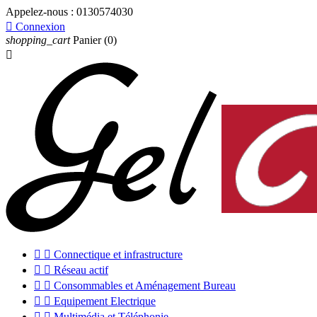
Appelez-nous :
0130574030

Connexion
shopping_cart
Panier
(0)



Connectique et infrastructure


Réseau actif


Consommables et Aménagement Bureau


Equipement Electrique


Multimédia et Téléphonie