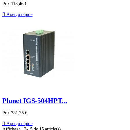
Prix
118,46 €

Aperçu rapide
Planet IGS-504HPT...
Prix
381,35 €

Aperçu rapide
Affichage 13-15 de 15 article(s)