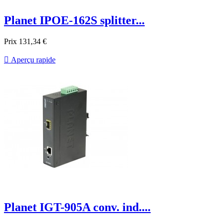
Planet IPOE-162S splitter...
Prix
131,34 €

Aperçu rapide
Planet IGT-905A conv. ind....