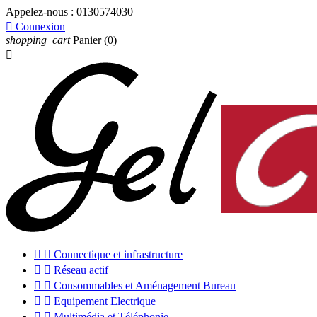
Appelez-nous :
0130574030

Connexion
shopping_cart
Panier
(0)



Connectique et infrastructure


Réseau actif


Consommables et Aménagement Bureau


Equipement Electrique


Multimédia et Téléphonie