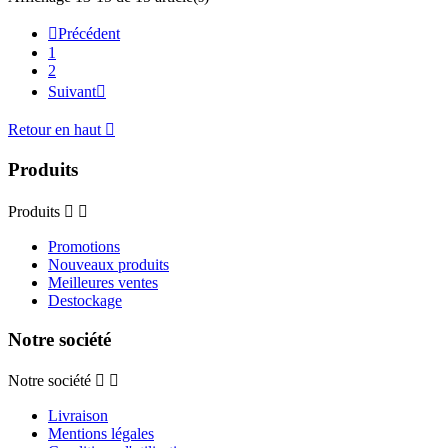

Précédent
1
2
Suivant

Retour en haut

Produits
Produits


Promotions
Nouveaux produits
Meilleures ventes
Destockage
Notre société
Notre société


Livraison
Mentions légales