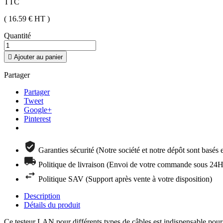
TTC
( 16.59 €
HT
)
Quantité

Ajouter au panier
Partager
Partager
Tweet
Google+
Pinterest
Garanties sécurité (Notre société et notre dépôt sont basés
Politique de livraison (Envoi de votre commande sous 24H 
Politique SAV (Support après vente à votre disposition)
Description
Détails du produit
Ce testeur LAN pour différents types de câbles est indispensable pour l