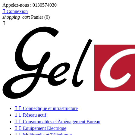
Appelez-nous :
0130574030

Connexion
shopping_cart
Panier
(0)



Connectique et infrastructure


Réseau actif


Consommables et Aménagement Bureau


Equipement Electrique


Multimédia et Téléphonie