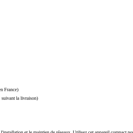
 en France)
suivant la livraison)
'installation et le maintien de réseaux. Utilisez cet appareil compact po