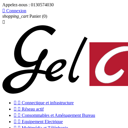
Appelez-nous :
0130574030

Connexion
shopping_cart
Panier
(0)



Connectique et infrastructure


Réseau actif


Consommables et Aménagement Bureau


Equipement Electrique


Multimédia et Téléphonie