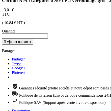
Cordon RJ45 catégorie 6 S/FTP à verrouillage gris - 
13,01 €
TTC
( 10.84 €
HT
)
Quantité

Ajouter au panier
Partager
Partager
Tweet
Google+
Pinterest
Garanties sécurité (Notre société et notre dépôt sont basés
Politique de livraison (Envoi de votre commande sous 24H 
Politique SAV (Support après vente à votre disposition)
Description