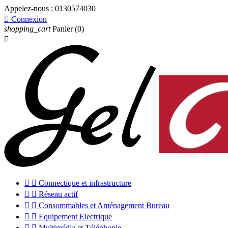
Appelez-nous :
0130574030

Connexion
shopping_cart
Panier
(0)



Connectique et infrastructure


Réseau actif


Consommables et Aménagement Bureau


Equipement Electrique


Multimédia et Téléphonie