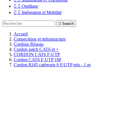


Outillage


Intégration et Mobilité

Search
Accueil
Connectique et infrastructure
Cordons Réseau
Cordon patch CAT6 et +
CORDON CAT6 F-UTP
Cordon CAT6 F-UTP 1M
Cordon RJ45 catégorie 6 F/UTP gris - 1 m