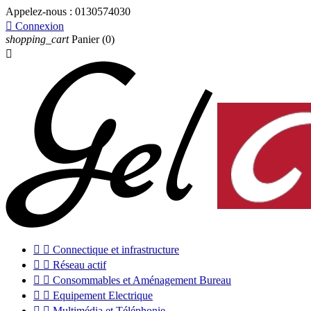
Appelez-nous :
0130574030

Connexion
shopping_cart
Panier
(0)



Connectique et infrastructure


Réseau actif


Consommables et Aménagement Bureau


Equipement Electrique


Multimédia et Téléphonie