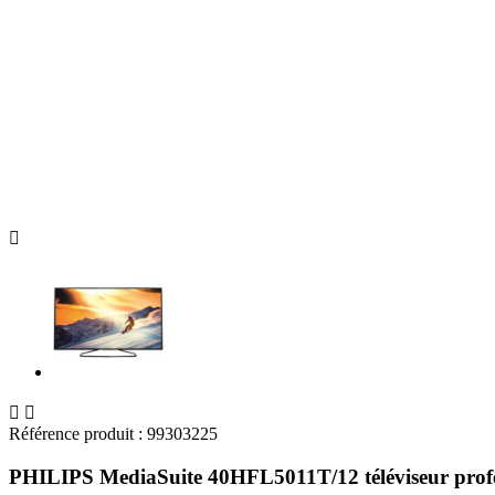



Référence produit :
99303225
PHILIPS MediaSuite 40HFL5011T/12 téléviseur profe