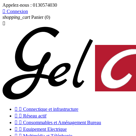
Appelez-nous :
0130574030

Connexion
shopping_cart
Panier
(0)



Connectique et infrastructure


Réseau actif


Consommables et Aménagement Bureau


Equipement Electrique


Multimédia et Téléphonie