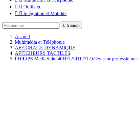


Outillage


Intégration et Mobilité

Search
Accueil
Multimédia et Téléphonie
AFFICHAGE DYNAMIQUE
AFFICHEURS TACTILES
PHILIPS MediaSuite 40HFL5011T/12 téléviseur professionnel