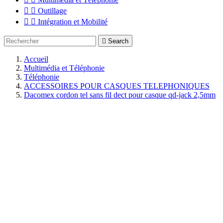


Outillage


Intégration et Mobilité

Search
Accueil
Multimédia et Téléphonie
Téléphonie
ACCESSOIRES POUR CASQUES TELEPHONIQUES
Dacomex cordon tel sans fil dect pour casque qd-jack 2,5mm