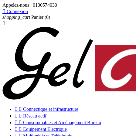
Appelez-nous :
0130574030

Connexion
shopping_cart
Panier
(0)



Connectique et infrastructure


Réseau actif


Consommables et Aménagement Bureau


Equipement Electrique


Multimédia et Téléphonie