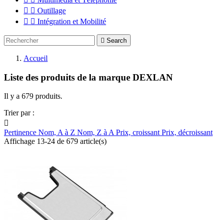


Outillage


Intégration et Mobilité

Search
Accueil
Liste des produits de la marque DEXLAN
Il y a 679 produits.
Trier par :

Pertinence
Nom, A à Z
Nom, Z à A
Prix, croissant
Prix, décroissant
Affichage 13-24 de 679 article(s)