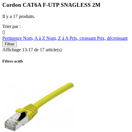
Cordon CAT6A F-UTP SNAGLESS 2M
Il y a 17 produits.
Trier par :

Pertinence
Nom, A à Z
Nom, Z à A
Prix, croissant
Prix, décroissant
Filtrer
Affichage 13-17 de 17 article(s)
Filtres actifs