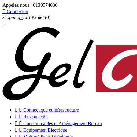
Appelez-nous :
0130574030

Connexion
shopping_cart
Panier
(0)



Connectique et infrastructure


Réseau actif


Consommables et Aménagement Bureau


Equipement Electrique


Multimédia et Téléphonie